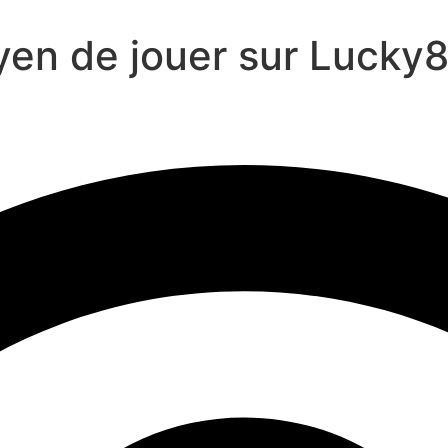
oyen de jouer sur Lucky