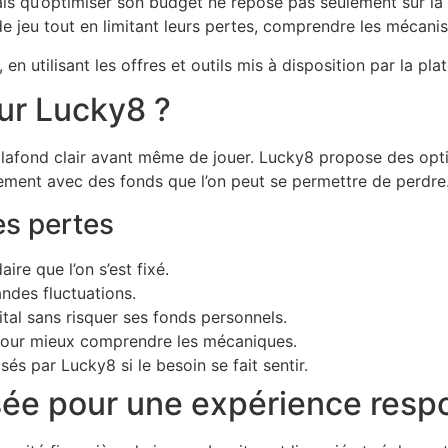
sais qu’optimiser son budget ne repose pas seulement sur la
 jeu tout en limitant leurs pertes, comprendre les mécanis
en utilisant les offres et outils mis à disposition par la 
ur Lucky8 ?
lafond clair avant même de jouer. Lucky8 propose des optio
iquement avec des fonds que l’on peut se permettre de perdre
es pertes
e que l’on s’est fixé.
randes fluctuations.
ital sans risquer ses fonds personnels.
l pour mieux comprendre les mécaniques.
és par Lucky8 si le besoin se fait sentir.
sée pour une expérience resp