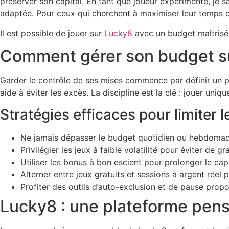
préserver son capital. En tant que joueur expérimenté, je 
adaptée. Pour ceux qui cherchent à maximiser leur temps de
Il est possible de jouer sur
Lucky8
avec un budget maîtrisé, 
Comment gérer son budget s
Garder le contrôle de ses mises commence par définir un p
aide à éviter les excès. La discipline est la clé : jouer un
Stratégies efficaces pour limiter l
Ne jamais dépasser le budget quotidien ou hebdomadair
Privilégier les jeux à faible volatilité pour éviter de g
Utiliser les bonus à bon escient pour prolonger le cap
Alterner entre jeux gratuits et sessions à argent rée
Profiter des outils d’auto-exclusion et de pause propos
Lucky8 : une plateforme pen