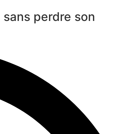
8 sans perdre son