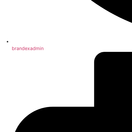
brandexadmin