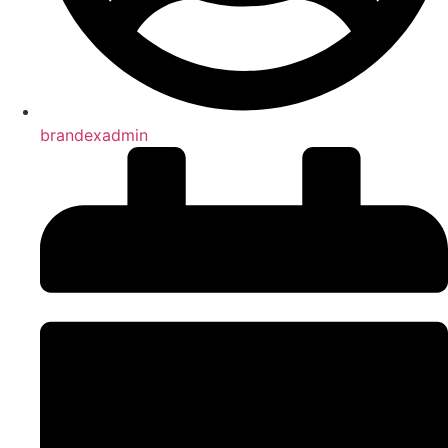
brandexadmin