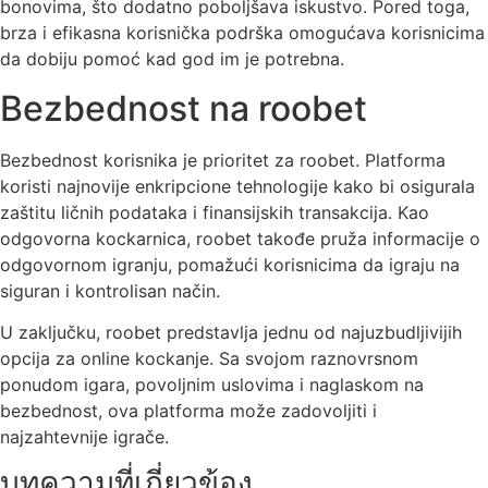
bonovima, što dodatno poboljšava iskustvo. Pored toga,
brza i efikasna korisnička podrška omogućava korisnicima
da dobiju pomoć kad god im je potrebna.
Bezbednost na roobet
Bezbednost korisnika je prioritet za roobet. Platforma
koristi najnovije enkripcione tehnologije kako bi osigurala
zaštitu ličnih podataka i finansijskih transakcija. Kao
odgovorna kockarnica, roobet takođe pruža informacije o
odgovornom igranju, pomažući korisnicima da igraju na
siguran i kontrolisan način.
U zaključku, roobet predstavlja jednu od najuzbudljivijih
opcija za online kockanje. Sa svojom raznovrsnom
ponudom igara, povoljnim uslovima i naglaskom na
bezbednost, ova platforma može zadovoljiti i
najzahtevnije igrače.
บทความที่เกี่ยวข้อง