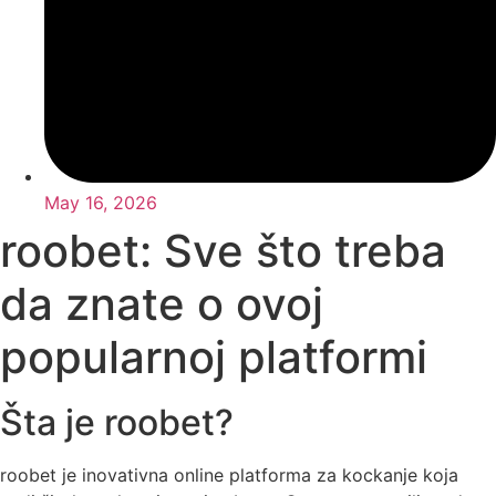
May 16, 2026
roobet: Sve što treba
da znate o ovoj
popularnoj platformi
Šta je roobet?
roobet je inovativna online platforma za kockanje koja