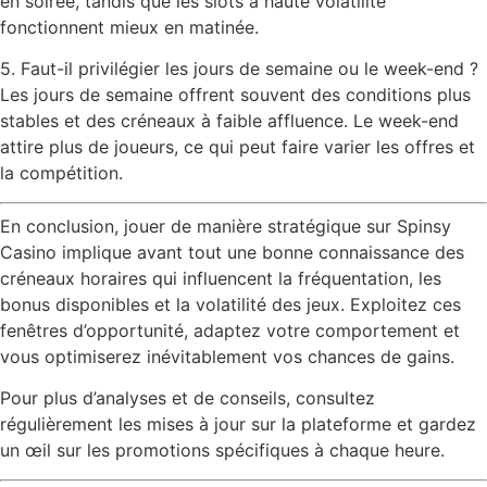
en soirée, tandis que les slots à haute volatilité
fonctionnent mieux en matinée.
5. Faut-il privilégier les jours de semaine ou le week-end ?
Les jours de semaine offrent souvent des conditions plus
stables et des créneaux à faible affluence. Le week-end
attire plus de joueurs, ce qui peut faire varier les offres et
la compétition.
En conclusion, jouer de manière stratégique sur Spinsy
Casino implique avant tout une bonne connaissance des
créneaux horaires qui influencent la fréquentation, les
bonus disponibles et la volatilité des jeux. Exploitez ces
fenêtres d’opportunité, adaptez votre comportement et
vous optimiserez inévitablement vos chances de gains.
Pour plus d’analyses et de conseils, consultez
régulièrement les mises à jour sur la plateforme et gardez
un œil sur les promotions spécifiques à chaque heure.