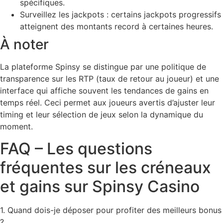
spécifiques.
Surveillez les jackpots : certains jackpots progressifs
atteignent des montants record à certaines heures.
À noter
La plateforme Spinsy se distingue par une politique de
transparence sur les RTP (taux de retour au joueur) et une
interface qui affiche souvent les tendances de gains en
temps réel. Ceci permet aux joueurs avertis d’ajuster leur
timing et leur sélection de jeux selon la dynamique du
moment.
FAQ – Les questions
fréquentes sur les créneaux
et gains sur Spinsy Casino
1. Quand dois-je déposer pour profiter des meilleurs bonus
?