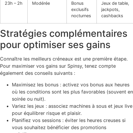
23h – 2h
Modérée
Bonus
Jeux de table,
exclusifs
jackpots,
nocturnes
cashbacks
Stratégies complémentaires
pour optimiser ses gains
Connaître les meilleurs créneaux est une première étape.
Pour maximiser vos gains sur Spinsy, tenez compte
également des conseils suivants :
Maximisez les bonus : activez vos bonus aux heures
où les conditions sont les plus favorables (souvent en
soirée ou nuit).
Variez les jeux : associez machines à sous et jeux live
pour équilibrer risque et plaisir.
Planifiez vos sessions : éviter les heures creuses si
vous souhaitez bénéficier des promotions