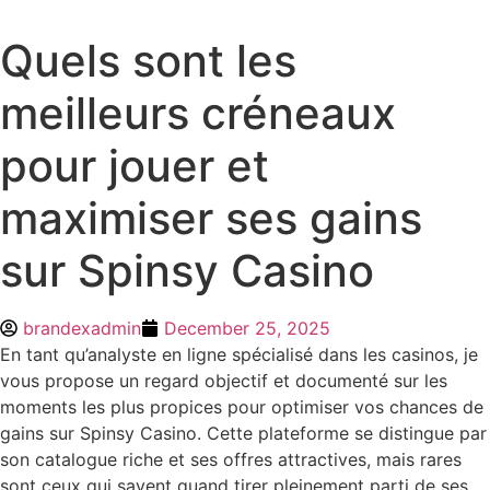
Skip
to
Quels sont les
content
meilleurs créneaux
pour jouer et
maximiser ses gains
sur Spinsy Casino
brandexadmin
December 25, 2025
En tant qu’analyste en ligne spécialisé dans les casinos, je
vous propose un regard objectif et documenté sur les
moments les plus propices pour optimiser vos chances de
gains sur Spinsy Casino. Cette plateforme se distingue par
son catalogue riche et ses offres attractives, mais rares
sont ceux qui savent quand tirer pleinement parti de ses