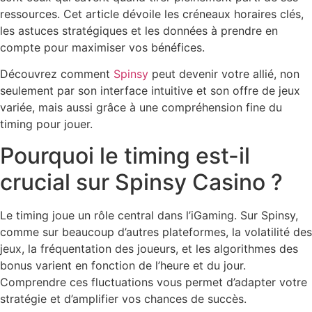
ressources. Cet article dévoile les créneaux horaires clés,
les astuces stratégiques et les données à prendre en
compte pour maximiser vos bénéfices.
Découvrez comment
Spinsy
peut devenir votre allié, non
seulement par son interface intuitive et son offre de jeux
variée, mais aussi grâce à une compréhension fine du
timing pour jouer.
Pourquoi le timing est-il
crucial sur Spinsy Casino ?
Le timing joue un rôle central dans l’iGaming. Sur Spinsy,
comme sur beaucoup d’autres plateformes, la volatilité des
jeux, la fréquentation des joueurs, et les algorithmes des
bonus varient en fonction de l’heure et du jour.
Comprendre ces fluctuations vous permet d’adapter votre
stratégie et d’amplifier vos chances de succès.