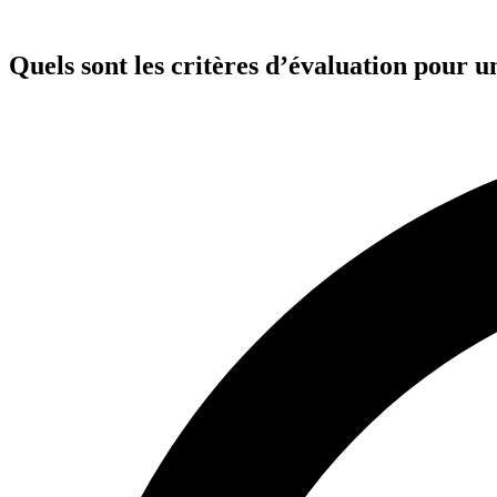
Skip
to
content
Quels sont les critères d’évaluation pour 