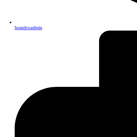
brandexadmin