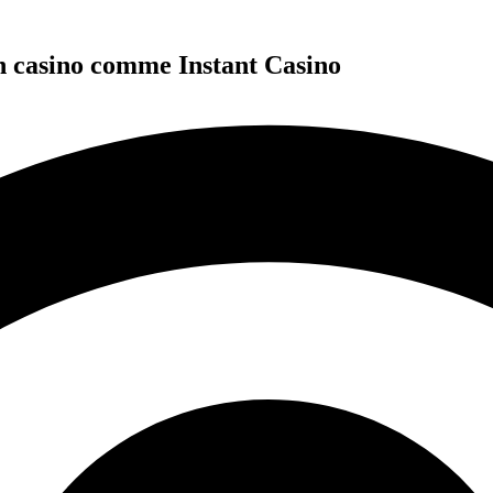
un casino comme Instant Casino