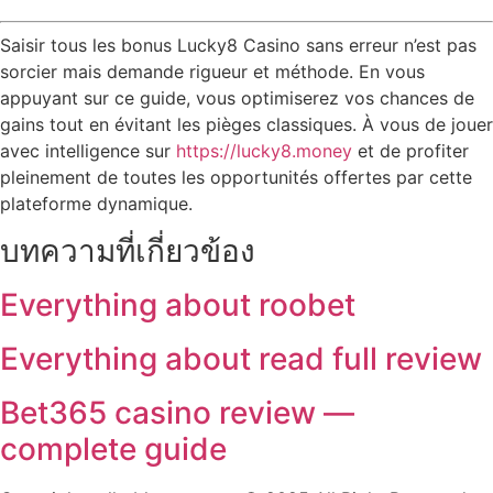
Saisir tous les bonus Lucky8 Casino sans erreur n’est pas
sorcier mais demande rigueur et méthode. En vous
appuyant sur ce guide, vous optimiserez vos chances de
gains tout en évitant les pièges classiques. À vous de jouer
avec intelligence sur
https://lucky8.money
et de profiter
pleinement de toutes les opportunités offertes par cette
plateforme dynamique.
บทความที่เกี่ยวข้อง
Everything about roobet
Everything about read full review
Bet365 casino review —
complete guide