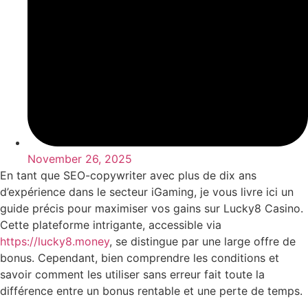
November 26, 2025
En tant que SEO-copywriter avec plus de dix ans
d’expérience dans le secteur iGaming, je vous livre ici un
guide précis pour maximiser vos gains sur Lucky8 Casino.
Cette plateforme intrigante, accessible via
https://lucky8.money
, se distingue par une large offre de
bonus. Cependant, bien comprendre les conditions et
savoir comment les utiliser sans erreur fait toute la
différence entre un bonus rentable et une perte de temps.