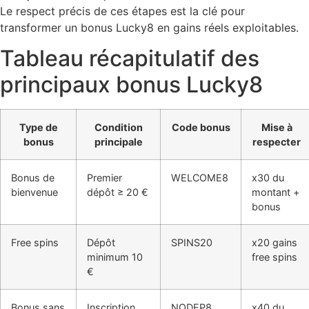
Le respect précis de ces étapes est la clé pour
transformer un bonus Lucky8 en gains réels exploitables.
Tableau récapitulatif des
principaux bonus Lucky8
Type de
Condition
Code bonus
Mise à
bonus
principale
respecter
Bonus de
Premier
WELCOME8
x30 du
bienvenue
dépôt ≥ 20 €
montant +
bonus
Free spins
Dépôt
SPINS20
x20 gains
minimum 10
free spins
€
Bonus sans
Inscription
NODEP8
x40 du