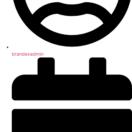
brandexadmin